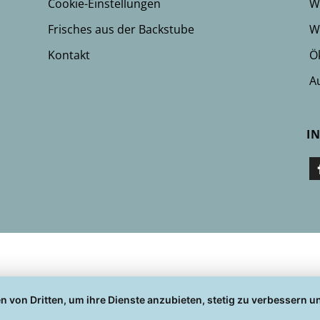
Cookie-Einstellungen
W
Frisches aus der Backstube
W
Kontakt
Ök
A
I
n von Dritten, um ihre Dienste anzubieten, stetig zu verbessern