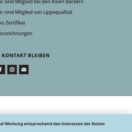
ir sind Mitglied bei den freien Bäckern
ir sind Mitglied von Lippequalität
o Zertifikat
uszeichnungen
N KONTAKT BLEIBEN
 und Werbung entsprechend den Interessen der Nutzer